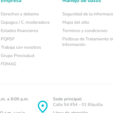
Empresa
Manejo de datos
Derechos y deberes
Seguridad de la informaci
Copagos / C. moderadora
Mapa del sitio
Estados financieros
Terminos y condiciones
PQRSF
Políticas de Tratamiento d
Información
Trabaja con nosotros
Grupo Previsalud
FOMAG
.m. a 6:00 p.m.
Sede principal:
Calle 54 #54 – 01 B/quilla
00 a.m.
según
Línea de atención