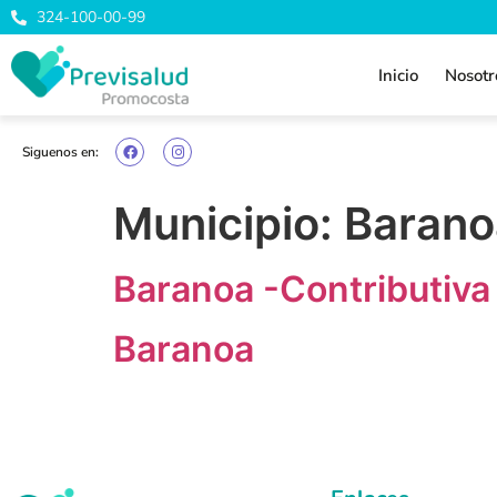
324-100-00-99
Inicio
Nosotr
Siguenos en:
Municipio:
Barano
Baranoa -Contributiva
Baranoa