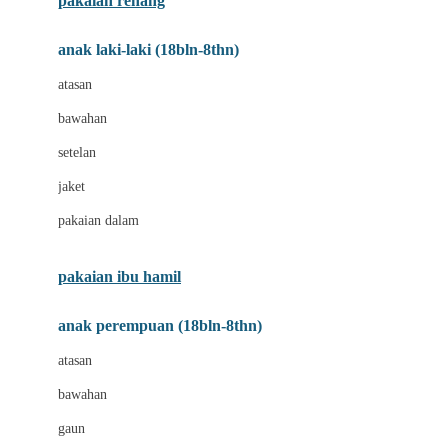
pakaian renang
Bumkins
anak laki-laki (18bln-8thn)
C
atasan
Cetaphil
bawahan
Chicco
setelan
Childlife
jaket
Clevamama
pakaian dalam
Cocolatte
Cottonseeds
pakaian ibu hamil
Cozy N Safe
anak perempuan (18bln-8thn)
Crane
atasan
Cybex
bawahan
D
gaun