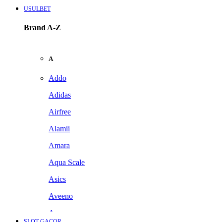
USULBET
Brand A-Z
A
Addo
Adidas
Airfree
Alamii
Amara
Aqua Scale
Asics
Aveeno
Awan
SLOT GACOR