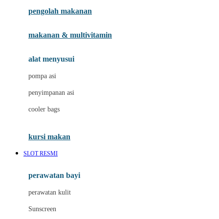
pengolah makanan
Joolz
Jujube
makanan & multivitamin
K
alat menyusui
Kiddycuts
pompa asi
Kumon
penyimpanan asi
L
cooler bags
Leapfrog
kursi makan
Leclerc
SLOT RESMI
Lee Vierra
Lillebaby
perawatan bayi
Little Bird Told Me
perawatan kulit
Little Miss Janis
Sunscreen