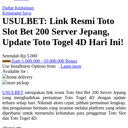
Q
Daftar Keinginan
Keranjang Saya
QV Baby
USULBET: Link Resmi Toto
R
Slot Bet 200 Server Jepang,
Real Shades
Update Toto Togel 4D Hari Ini!
Red Castle
Serendah
Rp 5.000
Ribbon Madness
Earn
1.000.000
-
10.000.000
Bonus
Use Installment Options from
.
Laarn more
S
Available for :
home delivery
Sebamed
store pickup
Silver Cross
USULBET
merupakan link resmi Toto Slot Bet 200 Server Jepang
yang menghadirkan permainan Toto Togel 4D dengan update
Simply Idea
terbaru setiap hari. Nikmati akses cepat, pilihan permainan lengkap,
dan pengalaman bermain yang nyaman melalui platform yang selalu
Skip Hop
diperbarui untuk memenuhi kebutuhan para penggemar Toto Slot
dan Toto Togel 4D.
Spectra
choose qty