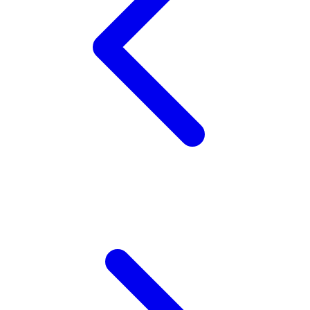
Xootz
Y
Yamatoya
Z
Zaxy
Zoggs
0-9
4Moms
59S