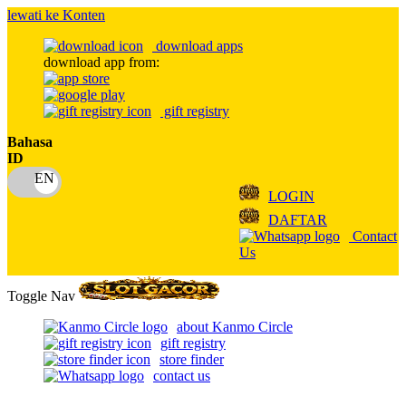
lewati ke Konten
download apps
download app from:
gift registry
Bahasa
ID
LOGIN
DAFTAR
Contact
Us
Toggle Nav
about Kanmo Circle
gift registry
store finder
contact us