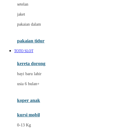
Dae Organics
setelan
Docare
jaket
Doona
pakaian dalam
Down To Earth
Drew
pakaian tidur
Dr. Brown's
TOTO SLOT
E
kereta dorong
ELC
bayi baru lahir
Ergobaby
usia 6 bulan+
Expert Care
koper anak
Ezyroller
kursi mobil
F
0-13 Kg
Felt So Sweet