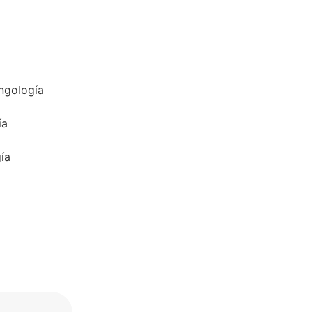
ingología
ía
ía